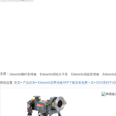
主营：
修
Edwards螺杆泵维修
Edwards涡轮分子泵
Edwards涡旋泵维修
Edwards
所在位置:
首页
>
产品目录
>
Edwards花季传媒APP下载安装免费一次
>
EDS系列干