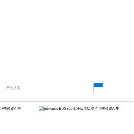
ds分子泵维修
Edwards检漏仪维修
Edwards罗茨泵维修
Edwards螺杆泵维修
E