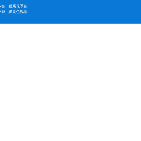
P传
联系花季传
下载
媒黄色视频