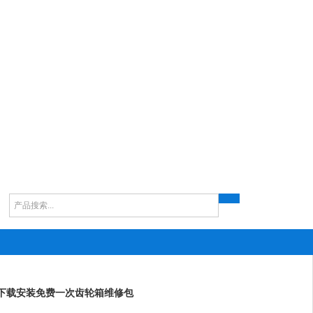
ds分子泵维修
Edwards检漏仪维修
Edwards罗茨泵维修
Edwards螺杆泵维修
E
花季传媒APP下载安装免费一次齿轮箱维修包