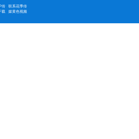
P传
联系花季传
下载
媒黄色视频