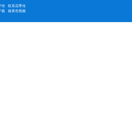
P传
联系花季传
下载
媒黄色视频