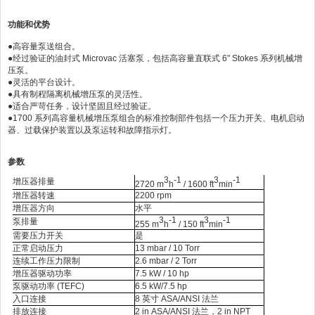
功能和优势
●高容量泵送组合。
●经过验证的油封式 Microvac 活塞泵，包括高容量直联式 6" Stokes 系列机械增
压泵。
●灵活的平台设计。
●具有制程隔离机械增压泵的灵活性。
●适合严苛任务，设计坚固且经过验证。
●1700 系列高容量机械增压泵组合的标准控制部件包括一个压力开关、电机启动
器、过载保护装置以及泵运转和故障指示灯。
参数
3
-1
3
-1
增压器排量
2720 m
h
/ 1600 ft
min
增压器转速
2200 rpm
增压器方向
水平
3
-1
3
-1
泵排量
255 m
h
/ 150 ft
min
需要压力开关
是
正常启动压力
13 mbar / 10 Torr
连续工作压力限制
2.6 mbar / 2 Torr
增压器驱动功率
7.5 kW / 10 hp
泵驱动功率
(TEFC)
6.5 kW/7.5 hp
入口连接
8
英寸
ASA/ANSI
法兰
排放连接
2 in ASA/ANSI
法兰，
2 in NPT