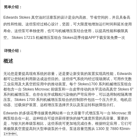
简单介绍：
Edwards Stokes 真空油封活塞泵的设计是业内高效、节省空间的，并且具备高
的性和性能。这些泵经过精心设计，坚固，可大限度地增加运行时间和延长使用
寿命。这些泵可单独使用，也可与机械增压泵结合使用，以提高性能和极限真
空。 Stokes 1721S 机械增压泵组合 Stokes花季传媒APP下载安装免费一次
详情介绍：
概述
无论您是要提高现有系统的容量，还是要让新安装的装置实现高性能，Edwards
都可让您轻松利用新达成这些目的。这些排气系统均经过现场测试，可用作无数
工业应用及大真空腔应用中的推动装置。每个 Stokes1700 系列机械增压泵组合
都包含一台 Stokes Microvac 前级泵和一台皮带传动的水平流动高真空 Stokes 6"
系列机械增压泵。在存在化学或颗粒污染物的严苛应用中，可以选用制程隔离增
压泵。Stokes 1700 系列机械增压泵组合的控制部件包括一个压力开关、电机启
动器、过载保护装置、远程增压泵选择开关以及泵运转和故障指示灯。
Edwards 的多级
花季传媒黄色网站
将一台大容量干式增压泵与一台 Microvac 滑
阀泵组合在一起。这种组合可提供获得更快的抽气速度所需的高容量。重要的
是，与较大的单级泵相比，这些系统可更加地完成任务。根据特定应用，它们可
将极限真空度提高到大型单级泵的十倍。泵送容量范围从 1300 至 7880 ft3min-
1。