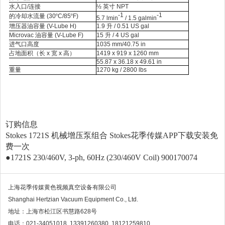
水入口
/
连接
½ 英寸
NPT
-1
-1
的冷却水流量
(30
º
C/85
º
F)
5.7 lmin
/ 1.5 galmin
增压器油容量
(V-Lube H)
1.9
升
/ 0.51 US gal
Microvac
油容量
(V-Lube F)
15
升
/ 4 US gal
进气口高度
1035 mm/40.75 in
占地面积（长
x
宽
x
高）
1419 x 919 x 1260 mm
55.87 x 36.18 x 49.61 in
重量
1270 kg / 2800 lbs
订购信息
Stokes 1721S 机械增压泵组合
Stokes花季传媒APP下载安装免
费一次
●1721S 230/460V, 3-ph, 60Hz (230/460V Coil) 900170074
上海花季传媒黄色视频真空设备有限公司
Shanghai Hertzian Vacuum Equipment Co., Ltd.
地址：上海市松江区书慧路628号
电话：021-34051018 13391260380 18121259810