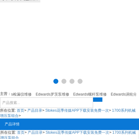
主营：
dwards检漏仪维修
Edwards罗茨泵维修
Edwards螺杆泵维修
Edwards涡轮分子
所在位置:
首页
>
产品目录
>
Stokes花季传媒APP下载安装免费一次
>
1700系列机械
增压泵组合
>
产品详情
所在位置:
首页
>
产品目录
>
Stokes花季传媒APP下载安装免费一次
>
1700系列机械
增压泵组合