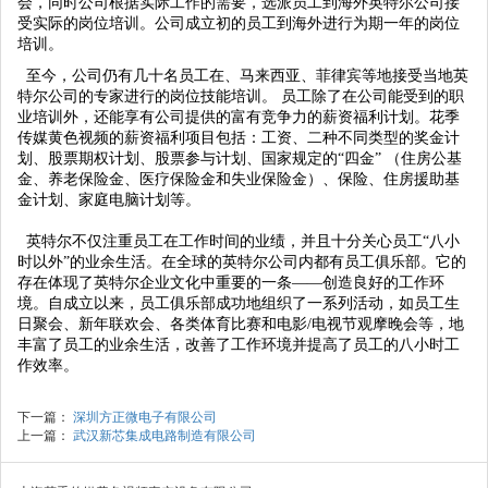
会，同时公司根据实际工作的需要，选派员工到海外英特尔公司接
受实际的岗位培训。公司成立初的员工到海外进行为期一年的岗位
培训。
至今，公司仍有几十名员工在、马来西亚、菲律宾等地接受当地英
特尔公司的专家进行的岗位技能培训。
员工除了在公司能受到的职
业培训外，还能享有公司提供的富有竞争力的薪资福利计划。花季
传媒黄色视频的薪资福利项目包括：工资、二种不同类型的奖金计
划、股票期权计划、股票参与计划、国家规定的“四金” （住房公基
金、养老保险金、医疗保险金和失业保险金）、保险、住房援助基
金计划、家庭电脑计划等。
英特尔不仅注重员工在工作时间的业绩，并且十分关心员工“八小
时以外”的业余生活。在全球的英特尔公司内都有员工俱乐部。它的
存在体现了英特尔企业文化中重要的一条——创造良好的工作环
境。自成立以来，员工俱乐部成功地组织了一系列活动，如员工生
日聚会、新年联欢会、各类体育比赛和电影/电视节观摩晚会等，地
丰富了员工的业余生活，改善了工作环境并提高了员工的八小时工
作效率。
下一篇：
深圳方正微电子有限公司
上一篇：
武汉新芯集成电路制造有限公司