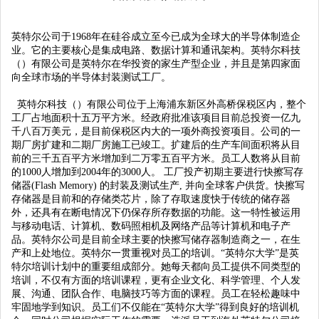
英特尔公司于1968年在硅谷成立至今已成为全球大的半导体制造企
业。它的主要核心是集成电路、数据计算和通讯架构。英特尔科技
（）有限公司是英特尔在华投资的家生产型企业，并且是第四家面
向全球市场的半导体封装测试工厂。
英特尔科技（）有限公司位于上海浦东新区外高桥保税区内，整个
工厂占地面积十五万平方米。经政府批准该项目目前总投资一亿九
千八百万美元，是目前保税区内大的一项外商投资项目。公司的一
期厂房扩建和二期厂房施工已竣工。扩建后的生产车间面积将从目
前的三千五百平方米增加到二万零五百平方米。员工人数将从目前
的1000人增加到2004年的3000人。 工厂投产初期主要进行快擦写存
储器(Flash Memory) 的封装及测试生产, 并向全球客户供货。快擦写
存储器是目前和的存储类芯片，除了存取速度快于传统的储存器
外，还具有在断电情况下仍保存所存数据的功能。这一特性被运用
与移动电话、计算机、数码照相机及网络产品等计算机和电子产
品。英特尔公司是目前全球主要的快擦写储存器制造商之一，在生
产和上处地位。英特尔一贯重视对员工的培训。“英特尔大学”是英
特尔培训计划中的重要组成部分。她每天都向员工提供不同类型的
培训，不仅有方面的培训课程，更有企业文化、科学管理、个人发
展、沟通、团队合作、电脑技巧等方面的课程。员工在轻松趣味中
牢固地学到知识。员工们不仅能在“英特尔大学”得到良好的培训机