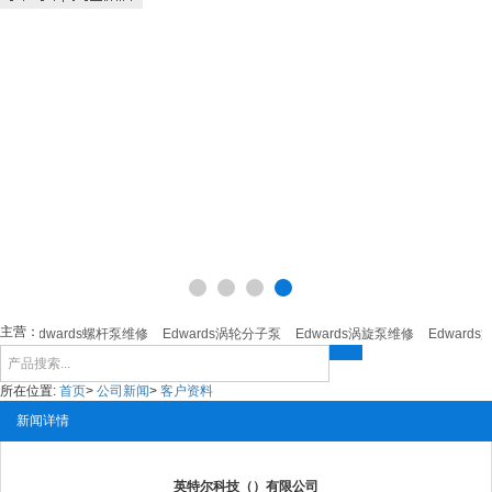
主营：
修
Edwards螺杆泵维修
Edwards涡轮分子泵
Edwards涡旋泵维修
Edwards
所在位置:
首页
>
公司新闻
>
客户资料
新闻详情
英特尔科技（）有限公司